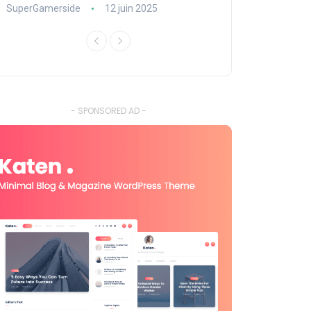
SuperGamerside
12 juin 2025
SuperGamerside
- SPONSORED AD -