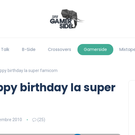
 Talk
B-Side
Crossovers
Gamerside
Mixtap
appy birthday la super famicom
ppy birthday la super
embre 2010
(25)