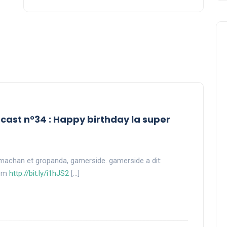
Crossovers
cast n°34 : Happy birthday la super
Mimachan et gropanda, gamerside. gamerside a dit:
com
http://bit.ly/i1hJS2
[…]
Zbi chez Monsieur Séries
SuperGamerside
07 août 2024