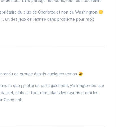
 » et de nous faire partager les sons, tous ces souvenirs…
ropriétaire du club de Charlotte et non de Washington
11, un des jeux de l’année sans problème pour moi)
s entendu ce groupe depuis quelques temps
ances que j’y jette un oeil également, y’a longtemps que
 basket, et ils se font rares dans les rayons parmi les
 Glace..:lol: