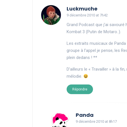
says:
Luckmuche
9 décembre 2010 at 7h42
Grand Podcast que j’ai savouré h
Kombat 3 (Putin de Motaro..).
Les extraits musicaux de Panda a
groupe à l’appel je pense, les R
plein dedans ! **
D’ailleurs le « Travailler » à la 
mélodie.
Répondre
says:
Panda
9 décembre 2010 at 8h17