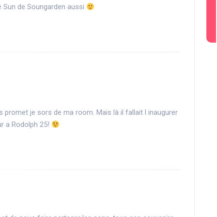
le Sun de Soungarden aussi
 promet je sors de ma room. Mais là il fallait l inaugurer
ur a Rodolph 25!