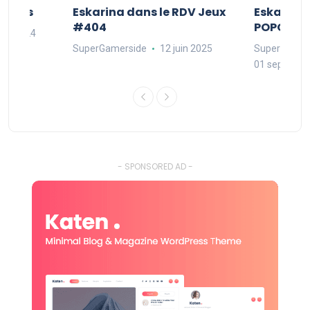
Séries
Eskarina dans le RDV Jeux
Eskarina 
#404
POPOPOP
oût 2024
SuperGamerside
12 juin 2025
SuperGamer
01 septembr
- SPONSORED AD -