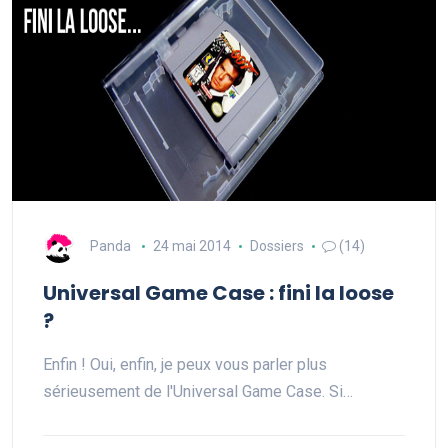
Panda
24 mai 2014
Dossiers
(14)
Universal Game Case : fini la loose
?
Enfin ! Oui, enfin, je peux vous parler plus
sérieusement de l'Universal Game Case. Si…