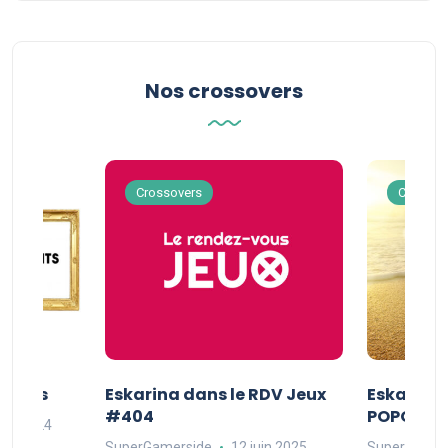
Nos crossovers
Crossovers
Crossov
Séries
Eskarina dans le RDV Jeux
Eskarina 
#404
POPOPOP
oût 2024
SuperGamerside
12 juin 2025
SuperGamer