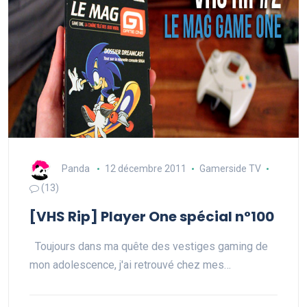
Panda
12 décembre 2011
Gamerside TV
(13)
[VHS Rip] Player One spécial n°100
Toujours dans ma quête des vestiges gaming de
mon adolescence, j'ai retrouvé chez mes…