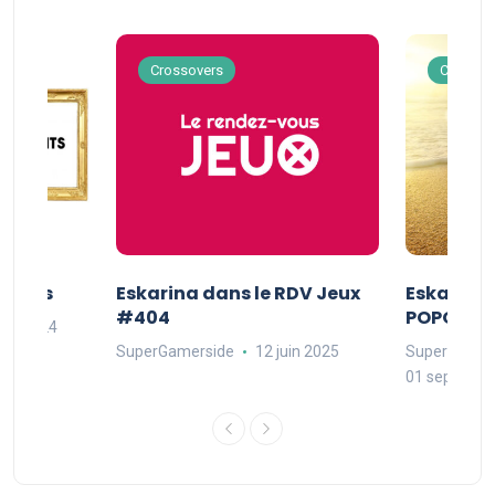
Crossovers
Crossov
Séries
Eskarina dans le RDV Jeux
Eskarina 
#404
POPOPOP
oût 2024
SuperGamerside
12 juin 2025
SuperGamer
01 septembr