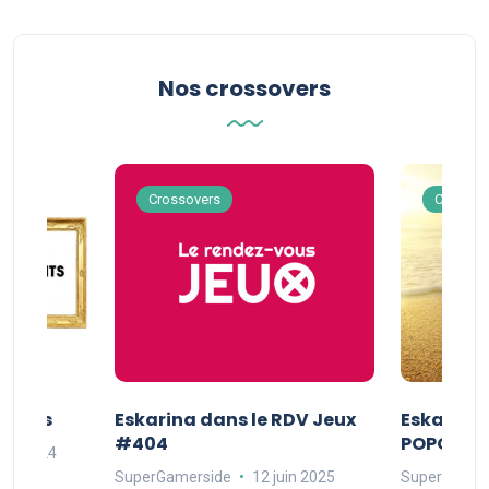
Nos crossovers
Crossovers
Crossov
Séries
Eskarina dans le RDV Jeux
Eskarina 
#404
POPOPOP
oût 2024
SuperGamerside
12 juin 2025
SuperGamer