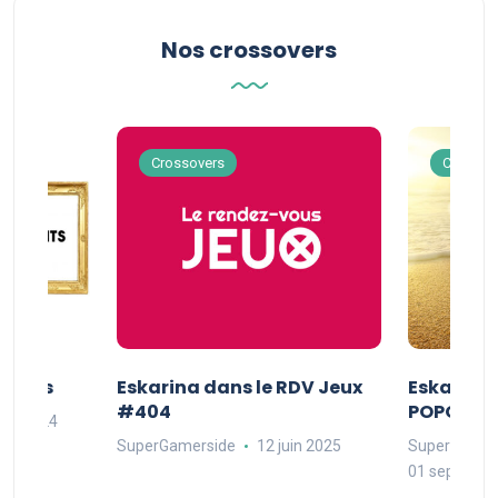
Nos crossovers
Crossovers
Crossov
Séries
Eskarina dans le RDV Jeux
Eskarina 
#404
POPOPOP
oût 2024
SuperGamerside
12 juin 2025
SuperGamer
01 septembr