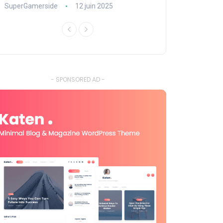
SuperGamerside
12 juin 2025
SuperGamerside
- SPONSORED AD -