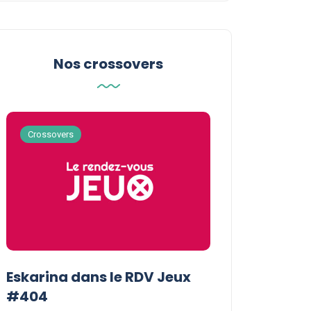
Nos crossovers
Crossovers
Crossovers
Eskarina dans le RDV Jeux
Eskarina chez
#404
POPOPOPOP