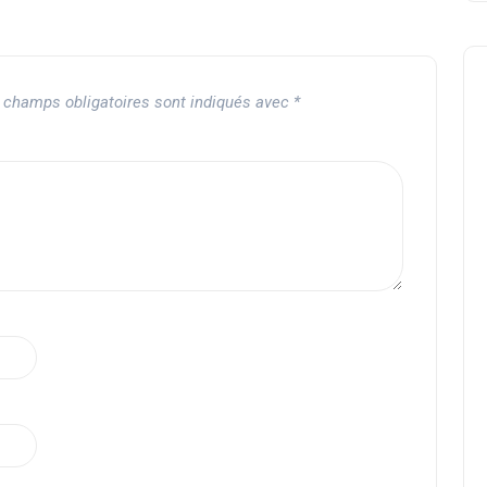
 champs obligatoires sont indiqués avec
*
Crossovers
Zbi chez Monsieur Séries
SuperGamerside
07 août 2024