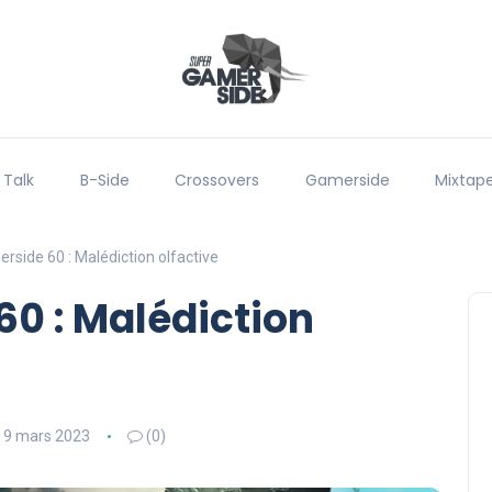
 Talk
B-Side
Crossovers
Gamerside
Mixtap
rside 60 : Malédiction olfactive
0 : Malédiction
9 mars 2023
(0)