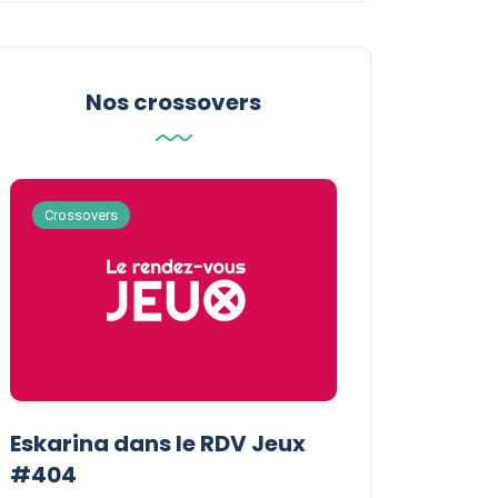
Nos crossovers
Crossovers
Crossovers
Eskarina dans le RDV Jeux
Eskarina chez
#404
POPOPOPOP