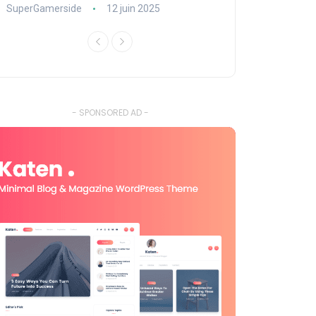
SuperGamerside
12 juin 2025
SuperGamerside
- SPONSORED AD -