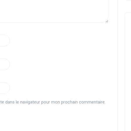
Crossovers
te dans le navigateur pour mon prochain commentaire.
Zbi chez Monsieur Séries
SuperGamerside
07 août 2024