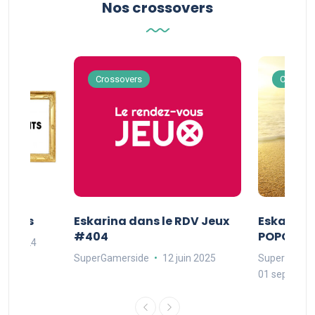
Nos crossovers
Crossovers
Crossov
Séries
Eskarina dans le RDV Jeux
Eskarina 
#404
POPOPOP
oût 2024
SuperGamerside
12 juin 2025
SuperGamer
01 septembr