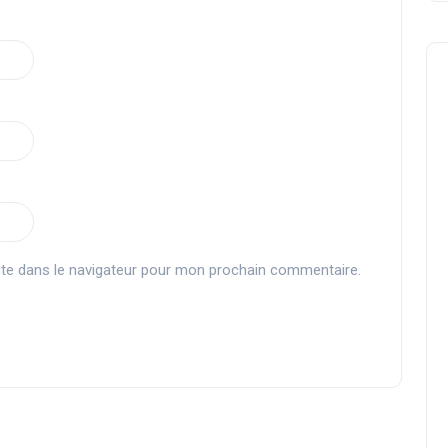
Crossovers
te dans le navigateur pour mon prochain commentaire.
Zbi chez Monsieur Séries
SuperGamerside
07 août 2024