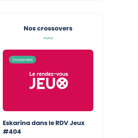
Nos crossovers
Crossovers
Crossovers
Eskarina dans le RDV Jeux
Eskarina chez
#404
POPOPOPOP