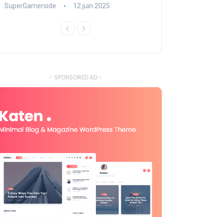
SuperGamerside
12 juin 2025
SuperGamerside
- SPONSORED AD -