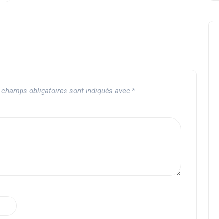
 champs obligatoires sont indiqués avec
*
Crossovers
Zbi chez Monsieur Séries
SuperGamerside
07 août 2024