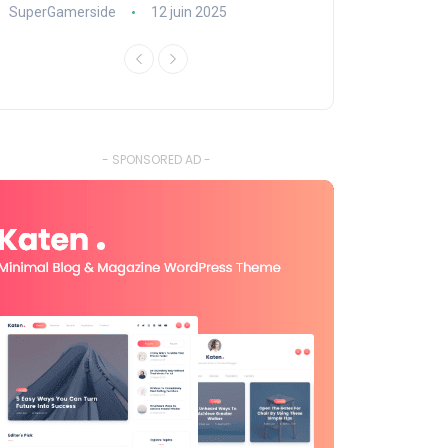
SuperGamerside
12 juin 2025
SuperGamerside
- SPONSORED AD -