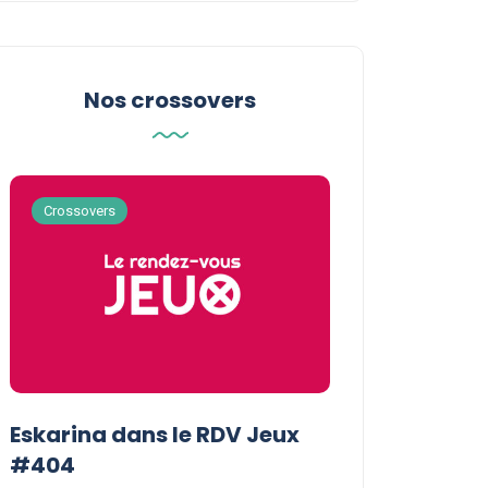
Nos crossovers
Crossovers
Crossovers
Eskarina dans le RDV Jeux
Eskarina chez
#404
POPOPOPOP