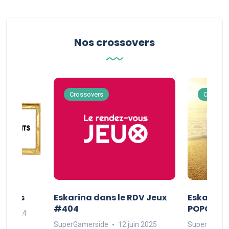
Nos crossovers
Crossovers
Crossov
Séries
Eskarina dans le RDV Jeux
Eskarina 
#404
POPOPOP
oût 2024
SuperGamerside
12 juin 2025
SuperGamer