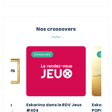
Nos crossovers
Crossovers
Crossov
Séries
Eskarina dans le RDV Jeux
Eskarina 
#404
POPOPOP