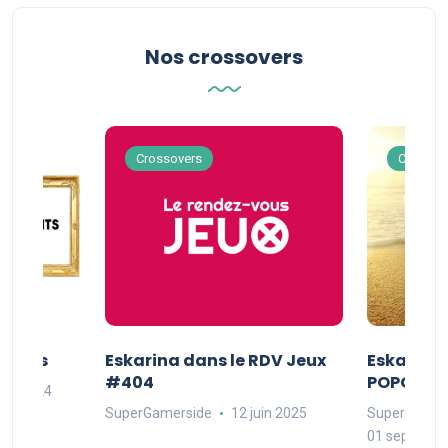
Nos crossovers
Crossovers
Crossov
Séries
Eskarina dans le RDV Jeux
Eskarina 
#404
POPOPOP
oût 2024
SuperGamerside
12 juin 2025
SuperGamer
01 septembr