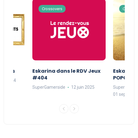
Crossovers
Crossov
Séries
Eskarina dans le RDV Jeux
Eskarina 
#404
POPOPOP
oût 2024
SuperGamerside
12 juin 2025
SuperGamer
01 septembr