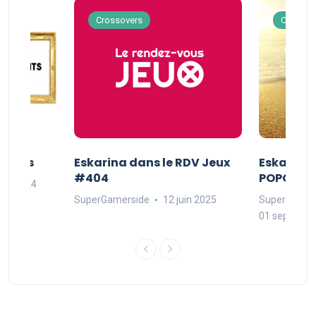
Crossovers
Crossov
Séries
Eskarina dans le RDV Jeux
Eskarina 
#404
POPOPOP
oût 2024
SuperGamerside
12 juin 2025
SuperGamer
01 septembr