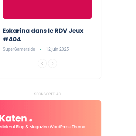
Eskarina dans le RDV Jeux
Eskarina chez
#404
POPOPOPOP
SuperGamerside
12 juin 2025
SuperGamerside
- SPONSORED AD -