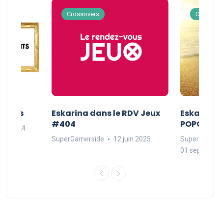
Crossovers
Crossov
Séries
Eskarina dans le RDV Jeux
Eskarina 
#404
POPOPOP
oût 2024
SuperGamerside
12 juin 2025
SuperGamer
01 septembr