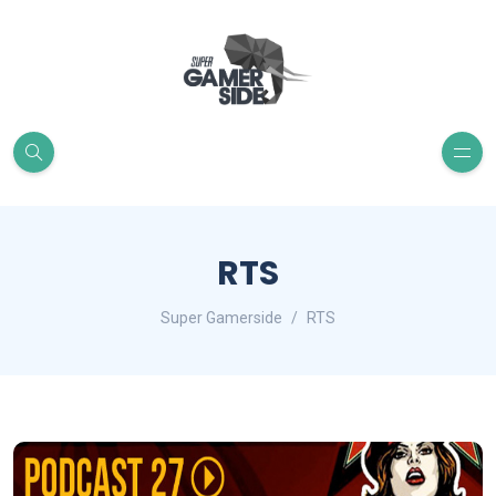
RTS
Super Gamerside
RTS