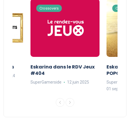
Crossovers
Crossov
Séries
Eskarina dans le RDV Jeux
Eskarina 
#404
POPOPOP
oût 2024
SuperGamerside
12 juin 2025
SuperGamer
01 septembr