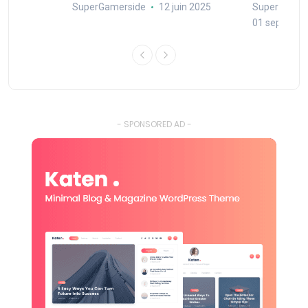
SuperGamerside
12 juin 2025
SuperGamer
01 septembr
- SPONSORED AD -