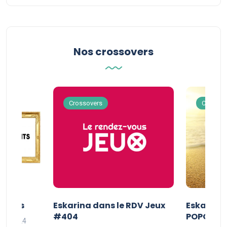
Nos crossovers
Crossovers
Crossov
Séries
Eskarina dans le RDV Jeux
Eskarina 
#404
POPOPOP
oût 2024