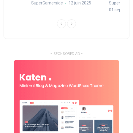
SuperGamerside
12 juin 2025
SuperGamer
01 septembr
- SPONSORED AD -