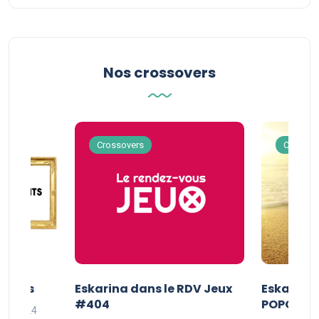
Nos crossovers
Crossovers
Crossov
Séries
Eskarina dans le RDV Jeux
Eskarina 
#404
POPOPOP
oût 2024