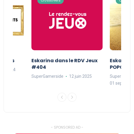
Crossovers
Crossov
Séries
Eskarina dans le RDV Jeux
Eskarina 
#404
POPOPOP
oût 2024
SuperGamerside
12 juin 2025
SuperGamer
01 septembr
- SPONSORED AD -