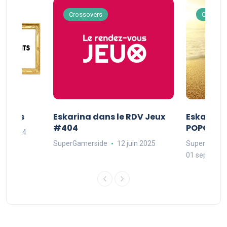
Crossovers
Crossov
Séries
Eskarina dans le RDV Jeux
Eskarina 
#404
POPOPOP
oût 2024
SuperGamerside
12 juin 2025
SuperGamer
01 septembr