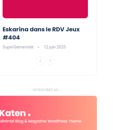
Eskarina dans le RDV Jeux
Eskarina chez
#404
POPOPOPOP
SuperGamerside
12 juin 2025
SuperGamerside
- SPONSORED AD -