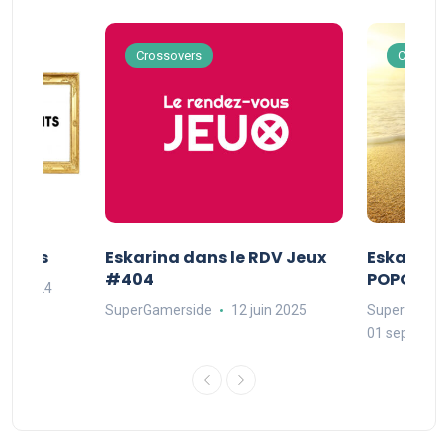
Crossovers
Crossov
Séries
Eskarina dans le RDV Jeux
Eskarina 
#404
POPOPOP
oût 2024
SuperGamerside
12 juin 2025
SuperGamer
01 septembr