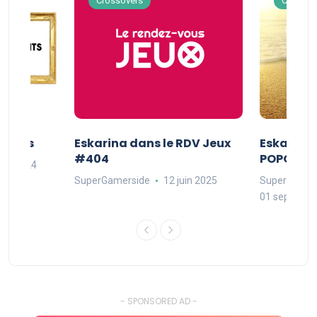
Crossovers
Crossov
Séries
Eskarina dans le RDV Jeux
Eskarina 
#404
POPOPOP
oût 2024
SuperGamerside
12 juin 2025
SuperGamer
01 septembr
- SPONSORED AD -