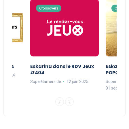
Crossovers
Crossov
Séries
Eskarina dans le RDV Jeux
Eskarina 
#404
POPOPOP
oût 2024
SuperGamerside
12 juin 2025
SuperGamer
01 septembr