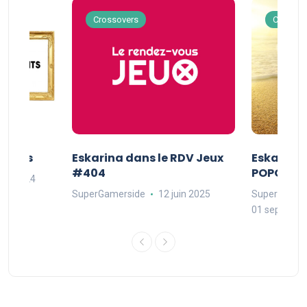
Crossovers
Crossov
Séries
Eskarina dans le RDV Jeux
Eskarina 
#404
POPOPOP
oût 2024
SuperGamerside
12 juin 2025
SuperGamer
01 septembr