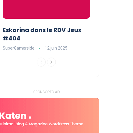
Eskarina dans le RDV Jeux
Eskarina chez
#404
POPOPOPOP
SuperGamerside
12 juin 2025
SuperGamerside
- SPONSORED AD -