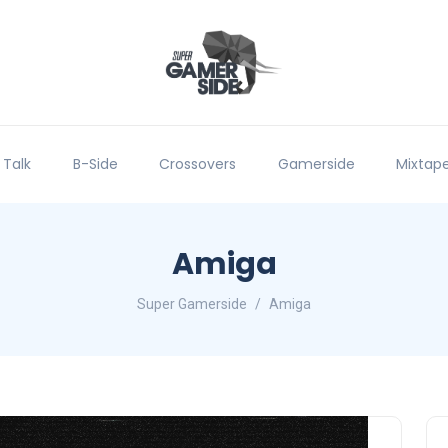
 Talk
B-Side
Crossovers
Gamerside
Mixtap
Amiga
Super Gamerside
Amiga