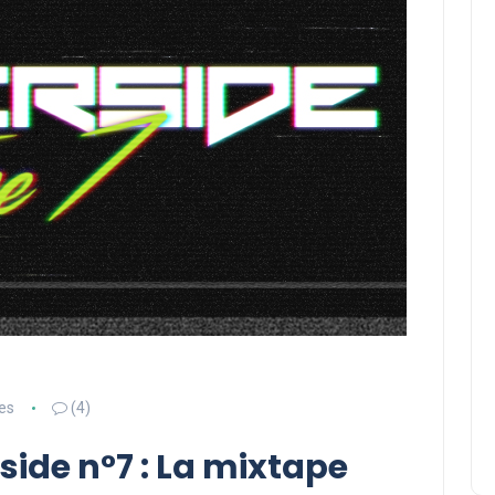
es
(4)
ide n°7 : La mixtape